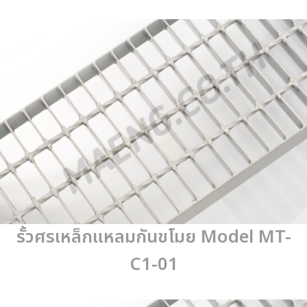
รั้วศรเหล็กแหลมกันขโมย Model MT-
C1-01