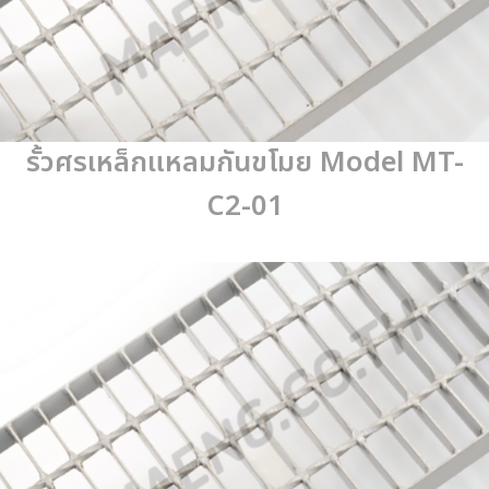
รั้วศรเหล็กแหลมกันขโมย Model MT-
C2-01