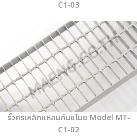
C1-03
รั้วศรเหล็กแหลมกันขโมย Model MT-
C1-02