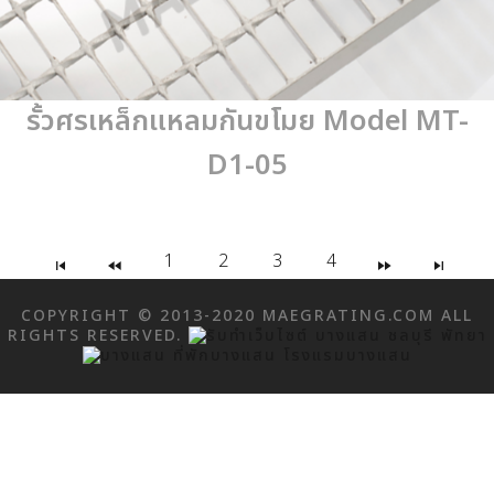
รั้วศรเหล็กแหลมกันขโมย Model MT-
D1-05
1
2
3
4
COPYRIGHT © 2013-2020 MAEGRATING.COM ALL
RIGHTS RESERVED.