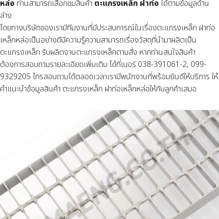
หล่อ
ท่านสามารถเลือกชมสินค้า
ตะแกรงเหล็ก ฝาท่อ
ได้ตามข้อมูลด้าน
ล่าง
โดยทางบริษัทของเรามีทีมงานที่มีประสบการณ์ในเรื่องตะแกรงเหล็ก ฝาท่อ
เหล็กหล่อเป็นอย่างดีมีความรู้ความสามารถเรื่องวัสดุที่นำมาผลิตเป็น
ตะแกรงเหล็ก รับผลิตงานตะแกรงเหล็กตามสั่ง หากท่านสนใจสินค้า
ต้องการสอบถามรายละเอียดเพิ่มเติม ได้ที่เบอร์ 038-391061-2, 099-
9329205 โทรสอบถามได้ตลอดเวลาเรามีพนักงานที่พร้อมยินดีให้บริการ ให้
คำแนะนำข้อมูลสินค้า ตะแกรงเหล็ก ฝาท่อเหล็กหล่อให้กับลูกค้าเสมอ