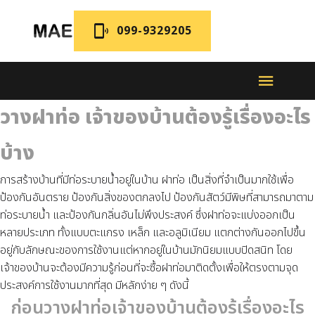
099-9329205
วางฝาท่อ เจ้าของบ้านต้องรู้เรื่องอะไร
บ้าง
การสร้างบ้านที่มีท่อระบายน้ำอยู่ในบ้าน ฝาท่อ เป็นสิ่งที่จำเป็นมากใช้เพื่อ
ป้องกันอันตราย ป้องกันสิ่งของตกลงไป ป้องกันสัตว์มีพิษที่สามารถมาตาม
ท่อระบายน้ำ และป้องกันกลิ่นอันไม่พึงประสงค์ ซึ่งฝาท่อจะแบ่งออกเป็น
หลายประเภท ทั้งแบบตะแกรง เหล็ก และอลูมิเนียม แตกต่างกันออกไปขึ้น
อยู่กับลักษณะของการใช้งานแต่หากอยู่ในบ้านมักนิยมแบบปิดสนิท โดย
เจ้าของบ้านจะต้องมีความรู้ก่อนที่จะซื้อฝาท่อมาติดตั้งเพื่อให้ตรงตามจุด
ประสงค์การใช้งานมากที่สุด มีหลักง่าย ๆ ดังนี้
ก่อนวางฝาท่อเจ้าของบ้านต้องรู้เรื่องอะไร